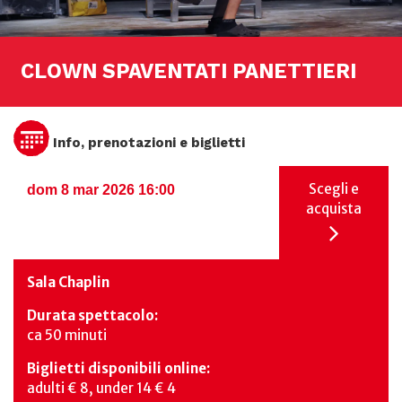
CLOWN SPAVENTATI PANETTIERI
Info, prenotazioni e biglietti
Scegli e
dom 8 mar 2026 16:00
acquista
Sala Chaplin
Durata spettacolo:
ca 50 minuti
Biglietti disponibili online:
adulti € 8, under 14 € 4