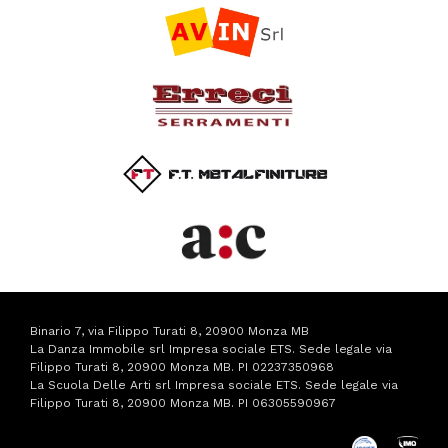
Binario 7, via Filippo Turati 8, 20900 Monza MB
La Danza Immobile srl Impresa sociale ETS. Sede legale via
Filippo Turati 8, 20900 Monza MB. PI 02237350968
La Scuola Delle Arti srl Impresa sociale ETS. Sede legale via
Filippo Turati 8, 20900 Monza MB. PI 06305590967