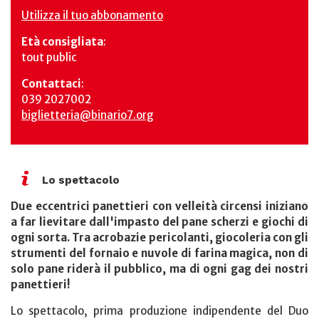
Utilizza il tuo abbonamento
Età consigliata
:
tout public
Contattaci
:
039 2027002
biglietteria@binario7.org
Lo spettacolo
Due eccentrici panettieri con velleità circensi iniziano
a far lievitare dall'impasto del pane scherzi e giochi di
ogni sorta. Tra acrobazie pericolanti, giocoleria con gli
strumenti del fornaio e nuvole di farina magica, non di
solo pane riderà il pubblico, ma di ogni gag dei nostri
panettieri!
Lo spettacolo, prima produzione indipendente del Duo