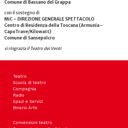
Comune di Bassano del Grappa
con il sostegno di
MiC – DIREZIONE GENERALE SPETTACOLO
Centro di Residenza della Toscana (Armunia -
CapoTrave/Kilowatt)
Comune di Sansepolcro
si ringrazia il Teatro dei Venti
Teatro
Scuola di teatro
Compagnia
Radio
Spazi e Servizi
Binario Arte
Convenzioni teatro