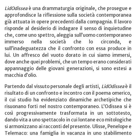
LidOdissea
è una drammaturgia originale, che prosegue e
approfondisce la riflessione sulla società contemporanea
già attuata in opere precedenti dalla compagnia. Il lavoro
risponde al desiderio di indagare il senso di inquietudine
che, come uno spettro, aleggia sull’uomo contemporaneo
immerso nella società che lo circonda, e
sull’inadeguatezza che il confronto con essa produce in
lui. Un affresco del vuoto dorato in cui siamo immersi,
dove anche quei problemi, che un tempo erano considerati
appannaggio delle giovani generazioni, si sono estesi a
macchia d’olio.
Partendo dal vissuto personale degli artisti,
LidOdissea
è il
risultato di un confronto e incontro con il poema omerico,
il cui studio ha evidenziato dinamiche archetipiche che
risuonano forti nel nostro contemporaneo. L’Odissea si è
così progressivamente trasformata in un sottotesto,
dando vita a uno spettacolo in cui lontane eco mitologiche
si armonizzano ai racconti del presente. Ulisse, Penelope e
Telemaco: una famiglia in vacanza in uno stabilimento