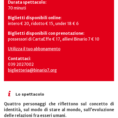
Durata spettacolo:
70 minuti
Biglietti disponibili online
:
intero € 20, ridotto € 15, under 18 € 6
Biglietti disponibili con prenotazione:
possessori di CartaEffe € 17, allievi Binario 7 € 10
Utilizza il tuo abbonamento
Contattaci
:
039 2027002
biglietteria@binario7.org
Lo spettacolo
Quattro personaggi che riflettono sul concetto di
identità, sul modo di stare al mondo, sull’evoluzione
delle relazioni fra esseri umani.