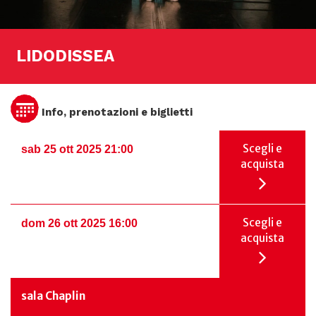
LIDODISSEA
Info, prenotazioni e biglietti
Scegli e
sab 25 ott 2025 21:00
acquista
Scegli e
dom 26 ott 2025 16:00
acquista
sala Chaplin